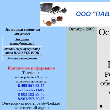
Октябрь 2009
Ос
На нашем сайте вы
можете:
Заказать
трансформатор
Купить терморегулятор
типа ПУЭН,РТА, РТЭЦ
Купить электропечь
Контактная информация
Р
Телефоны:
время работы с 9 до 17
об
понедельник- пятница
8-495-961-62-75
8-903-592-39-05
8-903-592-39-46
8-903-592-39-75
Электронная почта:
pavit@toriki.ru
Фактический адрес :