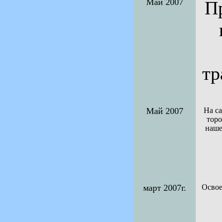
Май 2007
П
тр
Май 2007
На с
торо
наше
март 2007г.
Освое