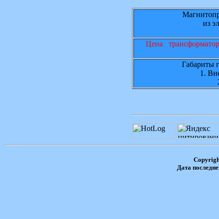
Магнитоп
из эл
Цена трансформатора
Габариты 
1. Вн
Copyrig
Дата последне