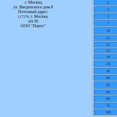
г. Москва,
2
ул. Введенского дом 8
3
Почтовый адрес:
г. Москва,
5
117279,
а/я 36
7
ООО "Павит"
10
12
12
15
18
24
30
40
50
60
60
75
100