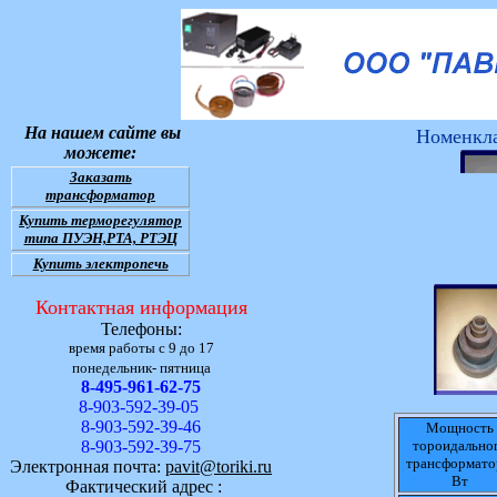
На нашем сайте вы
Номенкла
можете:
Заказать
трансформатор
Купить терморегулятор
типа ПУЭН,РТА, РТЭЦ
Купить электропечь
Контактная информация
Телефоны:
время работы с 9 до 17
понедельник- пятница
8-495-961-62-75
8-903-592-39-05
8-903-592-39-46
Мощность
8-903-592-39-75
тороидально
трансформат
Электронная почта:
pavit@toriki.ru
Вт
Фактический адрес :